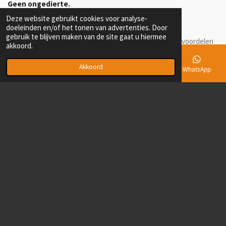
Geen ongedierte.
Deze website gebruikt cookies voor analyse-
Een dagje voor het gezin?
doeleinden en/of het tonen van advertenties. Door
gebruik te blijven maken van de site gaat u hiermee
De Pijong voederbak doet het werk en biedt jou tal van voordelen
akkoord.
zodat ook jij je duiven kan
voorbereiden als een prof.
Akkoord
E-mailadres
Telefoonnummer
Kaart
WhatsApp
info@aidi.be
Delen
© 2022 - 2026 Pijong
Powered by
JouwWeb